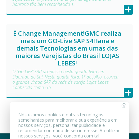
honraria tão bem reconhecida e…
+
É Change Management!GMC realiza
mais um GO-Live SAP S4Hana e
demais Tecnologias em umas das
maiores Varejistas do Brasil LOJAS
LEBES!
O “Go Live” SAP aconteceu nesta quarta-feira em
Eldorado do Sul. Nesta quarta-feira, 1º de julho, ocorreu
a grande virada SAP da rede de varejo Lojas Lebes.
Conhecida como Go…
+
Nós usamos cookies e outras tecnologias
1
2
3
12
Próxima
semelhantes para melhorar a sua experiência em
…
nossos serviços, personalizar publicidade e
recomendar conteúdo de seu interesse. Ao utilizar
nossos serviços, você concorda com tal