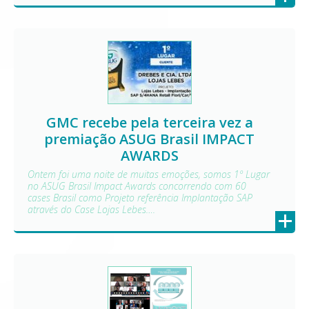
GMC recebe pela terceira vez a
premiação ASUG Brasil IMPACT
AWARDS
Ontem foi uma noite de muitas emoções, somos 1º Lugar
no ASUG Brasil Impact Awards concorrendo com 60
cases Brasil como Projeto referência Implantação SAP
através do Case Lojas Lebes….
+