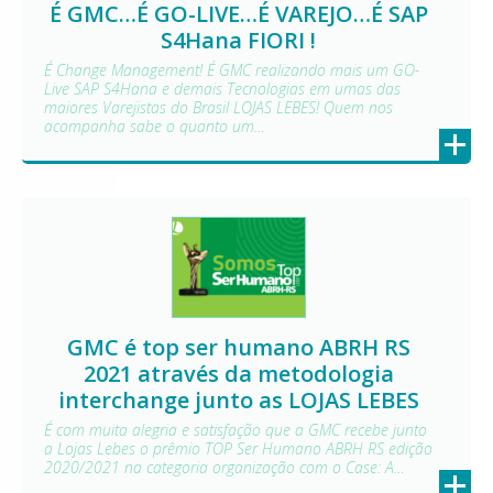
É GMC…É GO-LIVE…É VAREJO…É SAP
S4Hana FIORI !
É Change Management! É GMC realizando mais um GO-
Live SAP S4Hana e demais Tecnologias em umas das
maiores Varejistas do Brasil LOJAS LEBES! Quem nos
acompanha sabe o quanto um…
+
GMC é top ser humano ABRH RS
2021 através da metodologia
interchange junto as LOJAS LEBES
É com muita alegria e satisfação que a GMC recebe junto
a Lojas Lebes o prêmio TOP Ser Humano ABRH RS edição
2020/2021 na categoria organização com o Case: A…
+