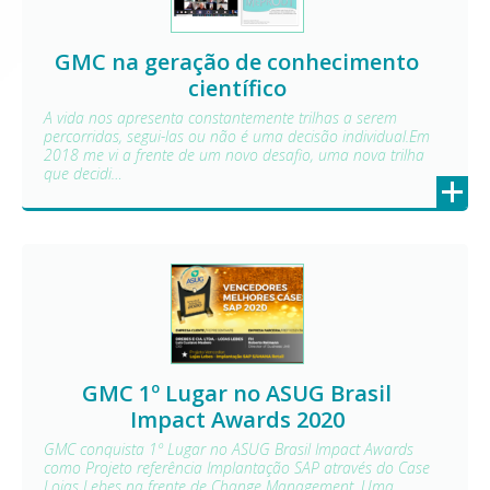
GMC na geração de conhecimento
científico
A vida nos apresenta constantemente trilhas a serem
percorridas, segui-las ou não é uma decisão individual.Em
2018 me vi a frente de um novo desafio, uma nova trilha
que decidi…
+
GMC 1º Lugar no ASUG Brasil
Impact Awards 2020
GMC conquista 1º Lugar no ASUG Brasil Impact Awards
como Projeto referência Implantação SAP através do Case
Lojas Lebes na frente de Change Management. Uma