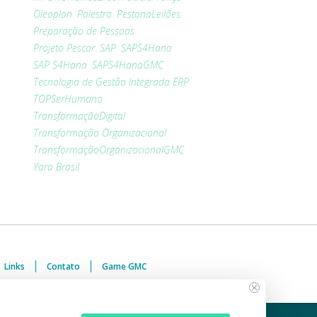
Oleoplan
Palestra
PestanaLeilões.
Preparação de Pessoas
Projeto Pescar
SAP
SAPS4Hana
SAP S4Hana
SAPS4HanaGMC
Tecnologia de Gestão Integrada ERP
TOPSerHumano
TransformaçãoDigital
Transformação Organizacional
TransformaçãoOrganizacionalGMC
Yara Brasil
Links
Contato
Game GMC