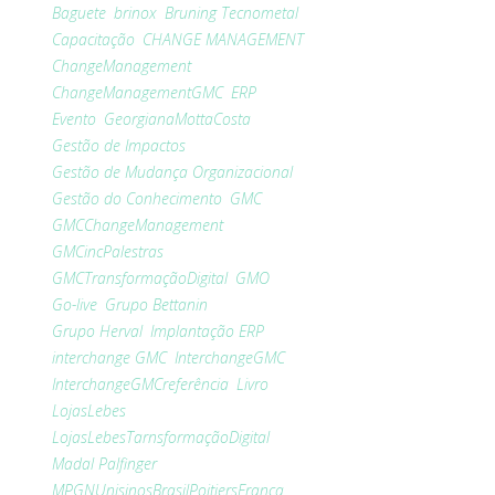
Baguete
brinox
Bruning Tecnometal
Capacitação
CHANGE MANAGEMENT
ChangeManagement
ChangeManagementGMC
ERP
Evento
GeorgianaMottaCosta
Gestão de Impactos
Gestão de Mudança Organizacional
Gestão do Conhecimento
GMC
GMCChangeManagement
GMCincPalestras
GMCTransformaçãoDigital
GMO
Go-live
Grupo Bettanin
Grupo Herval
Implantação ERP
interchange GMC
InterchangeGMC
InterchangeGMCreferência
Livro
LojasLebes
LojasLebesTarnsformaçãoDigital
Madal Palfinger
MPGNUnisinosBrasilPoitiersFrança