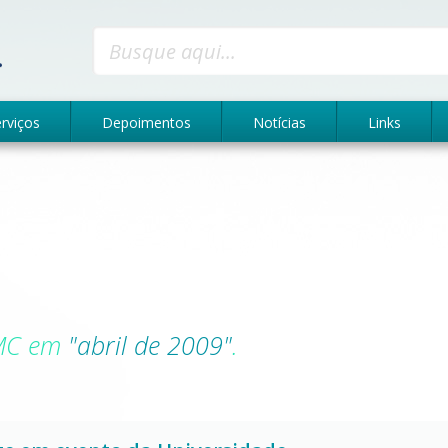
GMC - Gestão, mudança e capacitação
rviços
Depoimentos
Notícias
Links
GMC em
"abril de 2009"
.