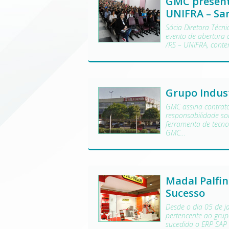
GMC present
UNIFRA – Sa
Sócia Diretora Técn
evento de abertura 
/RS – UNIFRA, cont
Grupo Indus
GMC assina contrat
responsabilidade s
ferramenta de tecno
GMC…
Madal Palfi
Sucesso
Desde o dia 05 de j
pertencente ao grup
sucedida o ERP SAP