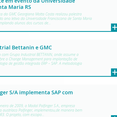
e em evento da Universidade
nta Maria RS
ica da GMC Georgiana Motta Costa realizou palestra
do ano letivo da Universidade Franciscana de Santa Maria
emplando alunos dos cursos de…
trial Bettanin e GMC
o com Grupo Industrial BETTANIN, onde assume a
obre o Change Management para implantação de
logia de gestão integrada ERP – SAP. A metodologia
nger S/A implementa SAP com
aneiro de 2009, a Madal Palfinger S.A., empresa
o austríaco Palfinger, implementou,de maneira bem
 R3. O projeto, com escopo…