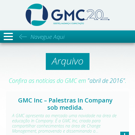
GMC - Ges
Navegue Aqui
Arquivo
Confira as notícias do GMC em
"abril de 2016"
.
GMC Inc – Palestras In Company
sob medida.
A GMC apresenta ao mercado uma novidade na área de
educação In Company. É a GMC Inc, criada para
compartilhar conhecimentos na área de Change
Management, promovendo e disseminando o…
+