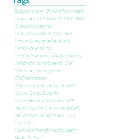
Baguete
brinox
Bruning Tecnometal
Capacitação
CHANGE MANAGEMENT
ChangeManagement
ChangeManagementGMC
ERP
Evento
GeorgianaMottaCosta
Gestão de Impactos
Gestão de Mudança Organizacional
Gestão do Conhecimento
GMC
GMCChangeManagement
GMCincPalestras
GMCTransformaçãoDigital
GMO
Go-live
Grupo Bettanin
Grupo Herval
Implantação ERP
interchange GMC
InterchangeGMC
InterchangeGMCreferência
Livro
LojasLebes
LojasLebesTarnsformaçãoDigital
Madal Palfinger