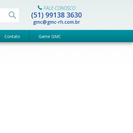
FALE CONOSCO
(51) 99138 3630
gmc@gmc-rh.com.br
Contato
Game GMC