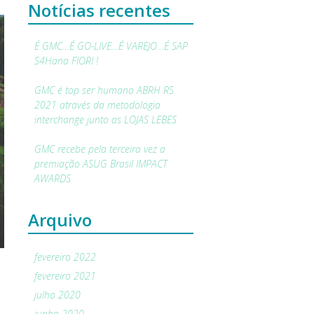
Notícias recentes
É GMC…É GO-LIVE…É VAREJO…É SAP
S4Hana FIORI !
GMC é top ser humano ABRH RS
2021 através da metodologia
interchange junto as LOJAS LEBES
GMC recebe pela terceira vez a
premiação ASUG Brasil IMPACT
AWARDS
Arquivo
fevereiro 2022
fevereiro 2021
julho 2020
junho 2020