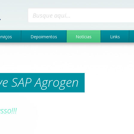
GMC - Gestão, mudança e capacitação
rviços
Depoimentos
Notícias
Links
ve SAP Agrogen
sso!!!