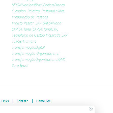
MPGNUnisinosBrasilPoitiersFrança
Oleoplan
Palestra
PestanaLeilões.
Preparação de Pessoas
Projeto Pescar
SAP
SAPS4Hana
SAP S4Hana
SAPS4HanaGMC
Tecnologia de Gestão Integrada ERP
TOPSerHumano
TransformaçãoDigital
Transformação Organizacional
TransformaçãoOrganizacionalGMC
Yara Brasil
Links
Contato
Game GMC